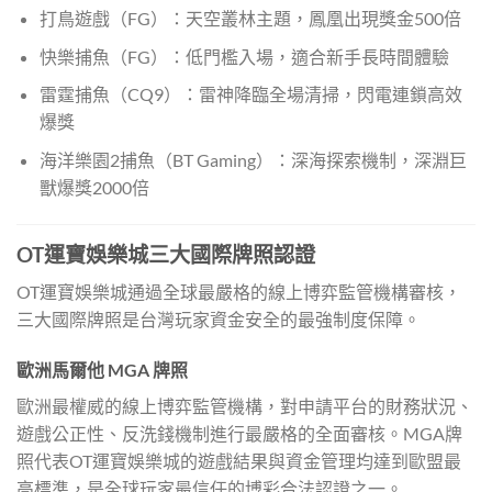
打鳥遊戲（FG）：天空叢林主題，鳳凰出現獎金500倍
快樂捕魚（FG）：低門檻入場，適合新手長時間體驗
雷霆捕魚（CQ9）：雷神降臨全場清掃，閃電連鎖高效
爆獎
海洋樂園2捕魚（BT Gaming）：深海探索機制，深淵巨
獸爆獎2000倍
OT運寶娛樂城三大國際牌照認證
OT運寶娛樂城通過全球最嚴格的線上博弈監管機構審核，
三大國際牌照是台灣玩家資金安全的最強制度保障。
歐洲馬爾他 MGA 牌照
歐洲最權威的線上博弈監管機構，對申請平台的財務狀況、
遊戲公正性、反洗錢機制進行最嚴格的全面審核。MGA牌
照代表OT運寶娛樂城的遊戲結果與資金管理均達到歐盟最
高標準，是全球玩家最信任的博彩合法認證之一。