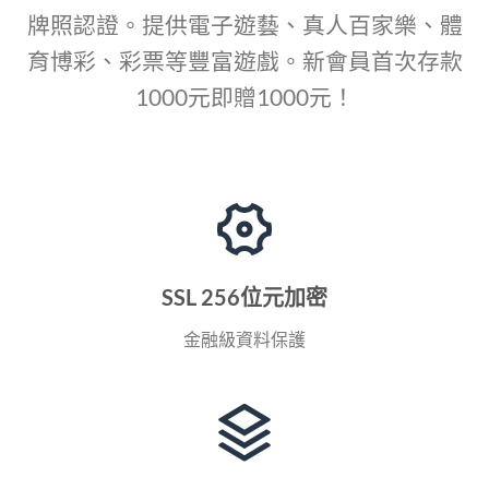
牌照認證。提供電子遊藝、真人百家樂、體
育博彩、彩票等豐富遊戲。新會員首次存款
1000元即贈1000元！
SSL 256位元加密
金融級資料保護