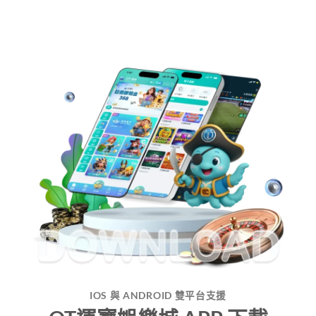
IOS 與 ANDROID 雙平台支援