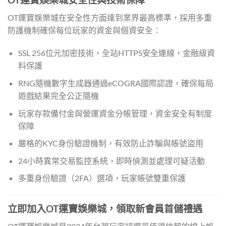
OT運寶娛樂城在安全性方面達到業界最高標準，採用多重
防護機制確保每位玩家的資金與個資安全：
SSL 256位元加密技術，全站HTTPS安全連線，金融級資
料保護
RNG隨機數字生成器通過eCOGRA國際認證，確保每局
遊戲結果完全公正隨機
玩家存款備付金與營運資金分帳管理，資金安全有制度
保障
嚴格的KYC身份驗證機制，有效防止詐騙與帳號盜用
24小時異常交易監控系統，即時偵測並處理可疑活動
多重身份驗證（2FA）選項，玩家帳號雙重保護
立即加入OT運寶娛樂城，領取新會員首儲禮遇