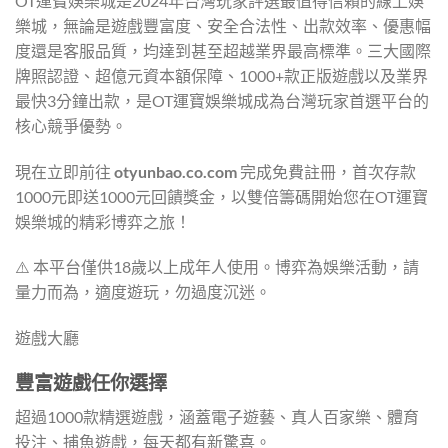
OT運寶娛樂城是2024年台灣玩家評選最值得信賴的線上娛
樂城，無論是遊戲豐富度、安全合法性、出款效率、優惠幅
度還是客服品質，均達到甚至超越業界最高標準。三大國際
牌照認證、超億元資本額保障、1000+款正版遊戲以及業界
最快3分鐘出款，是OT運寶娛樂城成為台灣玩家首選平台的
核心競爭優勢。
現在立即前往
otyunbao.co.com
完成免費註冊，首次存款
1000元即送1000元回饋獎金，以雙倍籌碼開始您在OT運寶
娛樂城的精彩博弈之旅！
⚠️ 本平台僅供18歲以上成年人使用。博弈為娛樂活動，請
量力而為，適度遊玩，勿過度沉迷。
遊戲大廳
豐富遊戲任你選擇
超過1000款精選遊戲，涵蓋電子遊藝、真人百家樂、體育
投注、捕魚遊戲，每天都有新驚喜。