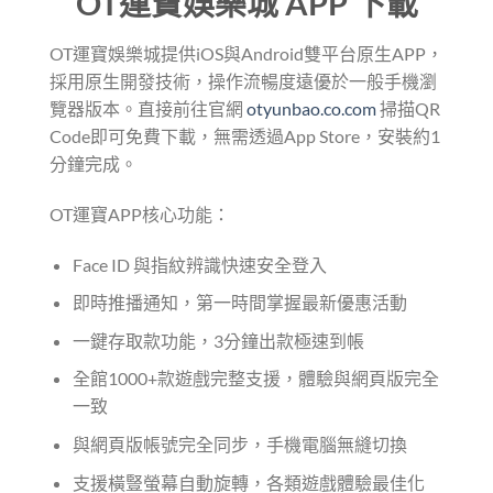
OT運寶娛樂城 APP 下載
OT運寶娛樂城提供iOS與Android雙平台原生APP，
採用原生開發技術，操作流暢度遠優於一般手機瀏
覽器版本。直接前往官網
otyunbao.co.com
掃描QR
Code即可免費下載，無需透過App Store，安裝約1
分鐘完成。
OT運寶APP核心功能：
Face ID 與指紋辨識快速安全登入
即時推播通知，第一時間掌握最新優惠活動
一鍵存取款功能，3分鐘出款極速到帳
全館1000+款遊戲完整支援，體驗與網頁版完全
一致
與網頁版帳號完全同步，手機電腦無縫切換
支援橫豎螢幕自動旋轉，各類遊戲體驗最佳化