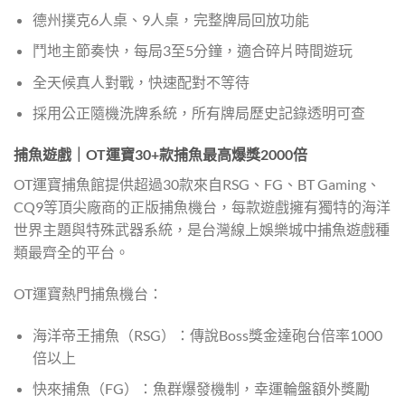
德州撲克6人桌、9人桌，完整牌局回放功能
鬥地主節奏快，每局3至5分鐘，適合碎片時間遊玩
全天候真人對戰，快速配對不等待
採用公正隨機洗牌系統，所有牌局歷史記錄透明可查
捕魚遊戲｜OT運寶30+款捕魚最高爆獎2000倍
OT運寶捕魚館提供超過30款來自RSG、FG、BT Gaming、
CQ9等頂尖廠商的正版捕魚機台，每款遊戲擁有獨特的海洋
世界主題與特殊武器系統，是台灣線上娛樂城中捕魚遊戲種
類最齊全的平台。
OT運寶熱門捕魚機台：
海洋帝王捕魚（RSG）：傳說Boss獎金達砲台倍率1000
倍以上
快來捕魚（FG）：魚群爆發機制，幸運輪盤額外獎勵