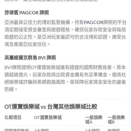
菲律賓 PAGCOR 牌照
亞洲最具公信力的博彩監管機構，持有
PAGCOR
牌照的平台
須定期接受資金審查與遊戲稽核，確保玩家存款安全與每局
遊戲的公正性。是亞洲玩家最認可的合法博彩認證，廣受台
灣及東南亞玩家信任。
英屬維爾京群島 BVI 牌照
BVI牌照證明OT運寶娛樂城擁有穩健的國際財務背景，資本
額超過億元，玩家存款與出款資金備有充足準備金，徹底杜
絕娛樂城詐騙與黑網跑路風險，是保障玩家資金安全的最後
防線。
OT運寶娛樂城 vs 台灣其他娛樂城比較
比較項目
OT運寶娛樂城
一般娛樂
一般娛樂
城A
城B
國際牌照數量
3大牌照
1大牌照
無牌照