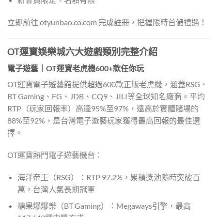
立即前往 otyunbao.co.com 完成註冊，把握限時首儲禮遇！
OT運寶娛樂城六大遊戲類別完整介紹
電子遊藝｜OT運寶老虎機600+款任你玩
OT運寶電子遊藝館提供超過600款正版老虎機，涵蓋RSG、
BT Gaming、FG、JDB、CQ9、JILI等全球知名廠商。平均
RTP（玩家回報率）高達95%至97%，遠高於實體賭場的
88%至92%，是台灣電子遊藝玩家獲得最高回報的最佳選
擇。
OT運寶熱門電子遊藝機台：
海洋帝王（RSG）：RTP 97.2%，累積獎池隨時突破百
萬，台灣人氣長期冠軍
糖果爆爆樂（BT Gaming）：Megaways引擎，最高