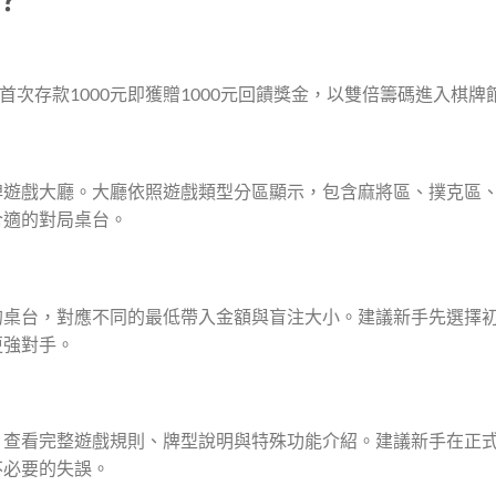
？
成帳號註冊，首次存款1000元即獲贈1000元回饋獎金，以雙倍籌碼進
牌遊戲大廳。大廳依照遊戲類型分區顯示，包含麻將區、撲克區
合適的對局桌台。
的桌台，對應不同的最低帶入金額與盲注大小。建議新手先選擇
更強對手。
」查看完整遊戲規則、牌型說明與特殊功能介紹。建議新手在正
不必要的失誤。