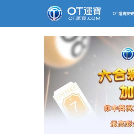
Skip
to
OT運寶娛
content