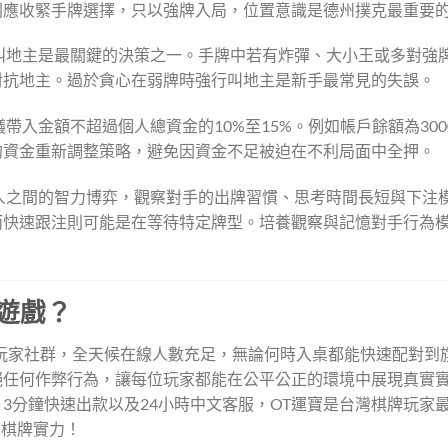
則應收緊手牌選擇，只以強牌入局，位置意識是德州撲克最重要
叫地主是最關鍵的決策之一。手牌中若有炸彈、大小王或多對強
對抗地主。過於貪心在弱牌時強行叫地主是新手最常見的失誤。
帶入金額不超過個人總資金的10%至15%。例如帳戶餘額為3000
的資金重新調整策略，避免因資金不足被迫在不利局面中全押。
人之間的智力博弈，觀察對手的出牌習慣、思考時間長短與下注
而快速跟注則可能是在等待特定牌型。培養觀察與記憶對手行為
遊戲？
玩家社群，全天候在線人數充足，無論何時入桌都能快速配對到
任何作弊行為，讓每位玩家都能在公平公正的環境中展現真實實力。
3分鐘快速出款以及24小時中文客服，OT運寶是台灣棋牌玩家
的棋牌實力！