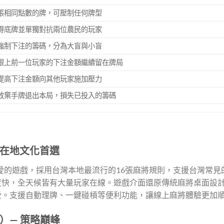
張相同點數的牌，可壓制任何牌型
得底牌並單獨對抗兩位農民的玩家
強制下注的籌碼，分為大盲與小盲
跟上前一位玩家的下注金額繼續留在牌局
提高下注金額向其他玩家施加壓力
放棄手牌退出本局，損失已投入的籌碼
）— 在地文化首選
愛的遊戲，採用台灣本地最流行的16張麻將規則，支援台灣常見
度快，全天候皆有大量玩家在線。遊戲介面還原傳統麻將桌面設
受。支援自動理牌、一鍵碰槓等便利功能，讓線上麻將體驗更加
ker）— 策略巔峰