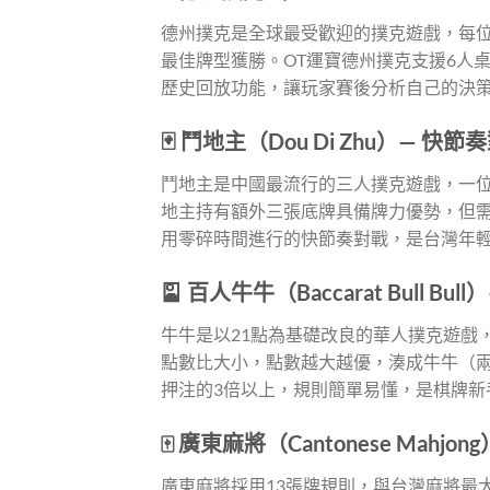
德州撲克是全球最受歡迎的撲克遊戲，每
最佳牌型獲勝。OT運寶德州撲克支援6人桌與9
歷史回放功能，讓玩家賽後分析自己的決
🃏 鬥地主（Dou Di Zhu）— 快節
鬥地主是中國最流行的三人撲克遊戲，一
地主持有額外三張底牌具備牌力優勢，但需
用零碎時間進行的快節奏對戰，是台灣年
🎴 百人牛牛（Baccarat Bull Bu
牛牛是以21點為基礎改良的華人撲克遊戲
點數比大小，點數越大越優，湊成牛牛（兩
押注的3倍以上，規則簡單易懂，是棋牌新
🀄 廣東麻將（Cantonese Mahjo
廣東麻將採用13張牌規則，與台灣麻將最