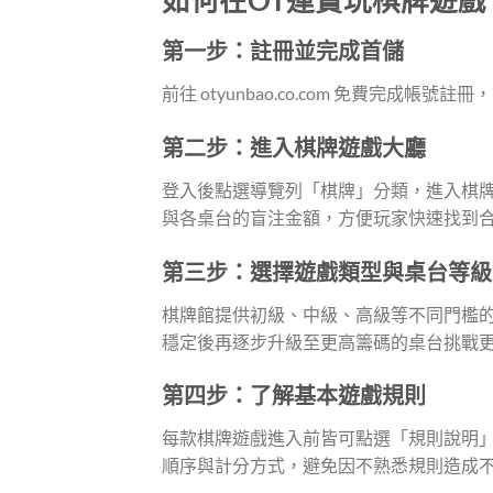
如何在OT運寶玩棋牌遊戲
第一步：註冊並完成首儲
前往 otyunbao.co.com 免費完
第二步：進入棋牌遊戲大廳
登入後點選導覽列「棋牌」分類，進入棋
與各桌台的盲注金額，方便玩家快速找到
第三步：選擇遊戲類型與桌台等級
棋牌館提供初級、中級、高級等不同門檻
穩定後再逐步升級至更高籌碼的桌台挑戰
第四步：了解基本遊戲規則
每款棋牌遊戲進入前皆可點選「規則說明
順序與計分方式，避免因不熟悉規則造成