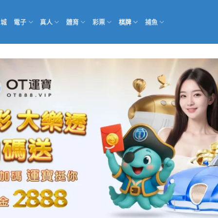
樂城
電子
真人
體育
彩票
棋牌
捕魚