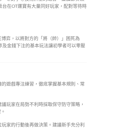
桌台在OT運寶有大量同好玩家，配對等待時
互博弈，以將對方的「將（帥）」困死為
涉及金錢下注的基本玩法讓初學者可以零壓
趣的遊戲專注練習，徹底掌握基本規則、常
建議玩家在局勢不利時採取保守防守策略，
鍵。
位玩家的行動後再做決策。建議新手充分利